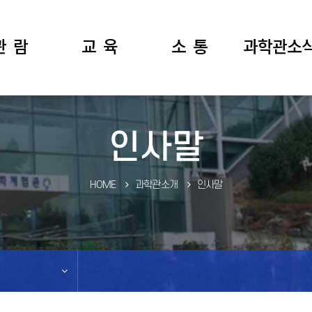
관 람
교 육
소 통
과학관소
관람안내
프로그램안내
자주하는질문
공지사항
인사말
시관안내
개인프로그램
Q&A
언론자료
상관안내
단체프로그램
관람후기
동영상
자원봉사
스마트과학교실
분실물
갤러리
HOME
과학관소개
인사말
자료실
교육신청확인