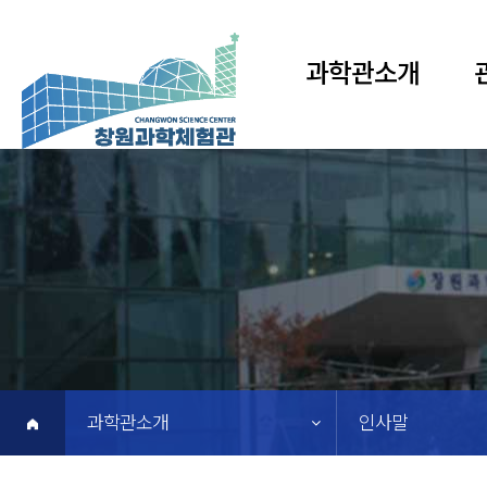
과학관소개
인사말
연혁
전
조직도
영
캐릭터/로고
시설안내
대관안내
찾아오시는길
과학관소개
인사말